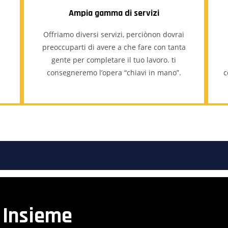
Ampia gamma di servizi
Offriamo diversi servizi, perciònon dovrai
,
preoccuparti di avere a che fare con tanta
gente per completare il tuo lavoro. ti
consegneremo l’opera “chiavi in mano”.
c
 Insieme