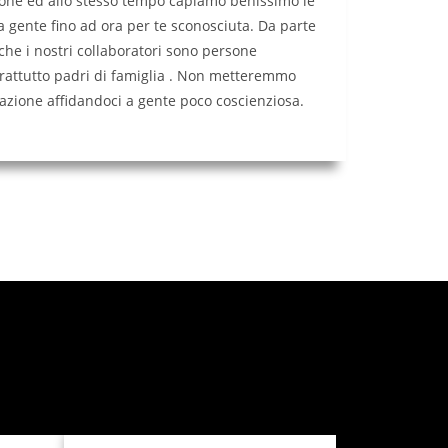
one ed allo stesso tempo capiamo benissimo le
a gente fino ad ora per te sconosciuta. Da parte
che i nostri collaboratori sono persone
rattutto padri di famiglia . Non metteremmo
tazione affidandoci a gente poco coscienziosa.