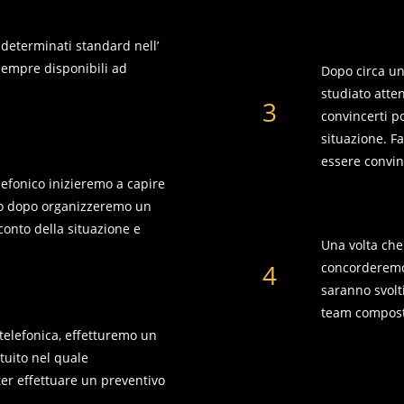
Elaborazion
 determinati standard nell’
sempre disponibili ad
Dopo circa un
studiato att
3
convincerti po
situazione. F
essere convin
lefonico inizieremo a capire
ito dopo organizzeremo un
Inizio lavori
conto della situazione e
Una volta che 
4
concorderemo 
saranno svolti
team compost
elefonica, effetturemo un
uito nel quale
ter effettuare un preventivo
.