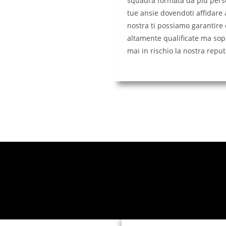
squadra formata da piú pers
tue ansie dovendoti affidare 
nostra ti possiamo garantire 
altamente qualificate ma sop
mai in rischio la nostra repu