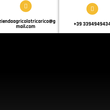
ziendaagricolatricarico@g
+39 339494943
mail.com