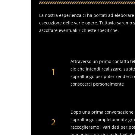
La nostra esperienza ci ha portati ad eleborare
esecuzione delle varie opere. Tuttavia saremo 
ascoltare eventuali richieste specifiche.
Primo contatto telefonico
Attraverso un primo contatto te
1
cio che intendi realizzare, sub
sopralluogo per poter renderci 
consocerci personalmente
Sopralluogo gratuito
Dopo una prima conversazione t
2
sopralluogo completamente grat
raccoglieremo i vari dati per po
in maniera precisa e dettagliata