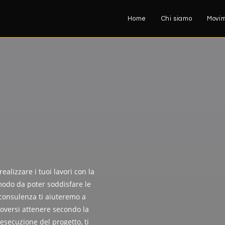
Home
Chi siamo
Movim
ealizzare i tuoi lavori con la
modo da poter soddisfare le
consulenza ti aiuteremo a
doversi attenere secondo la
esecuzione del progetto, ti