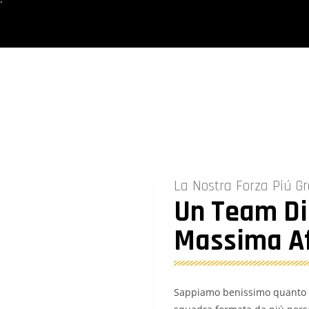
La Nostra Forza Piú G
Un Team Di
Massima Af
Sappiamo benissimo quanto po