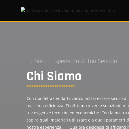
La Nostra Esperienza Al Tuo Servizio
Chi Siamo
Con noi dell’azienda Tricarico potrai essere sicuro di r
massima efficienza. Ti offriamo diverse soluzioni in 
tue esigenze tecniche ed economiche. Con la nostra 
capire quali materiali utilizzare e a quali parametri 
nostra esperienza. Qualora decidessi di affidarci l’